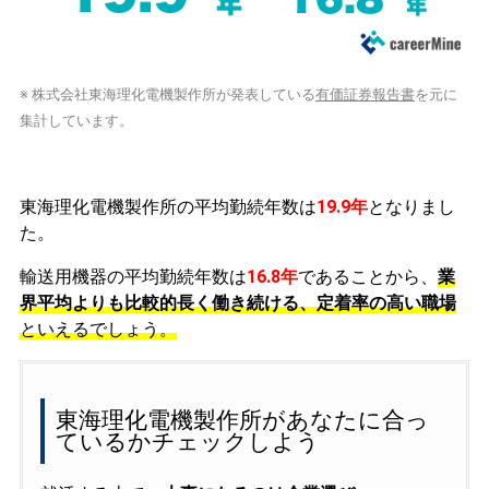
※ 株式会社東海理化電機製作所が発表している
有価証券報告書
を元に
集計しています。
東海理化電機製作所の平均勤続年数は
19.9年
となりまし
た。
輸送用機器の平均勤続年数は
16.8年
であることから、
業
界平均よりも比較的長く働き続ける、定着率の高い職場
といえるでしょう。
東海理化電機製作所があなたに合っ
ているかチェックしよう