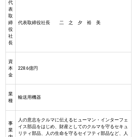
代
表
取
締
代表取締役社長 二 之 夕 裕 美
役
社
長
資
本
228.6億円
金
業
輸送用機器
種
人の意志をクルマに伝えるヒューマン・インターフェ
事
イス部品をはじめ、財産としてのクルマを守るセキュ
業
リティ部品、人の生命を守るセイフティ部品など、人
内