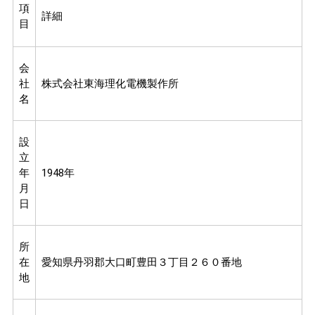
項
詳細
目
会
社
株式会社東海理化電機製作所
名
設
立
年
1948年
月
日
所
在
愛知県丹羽郡大口町豊田３丁目２６０番地
地