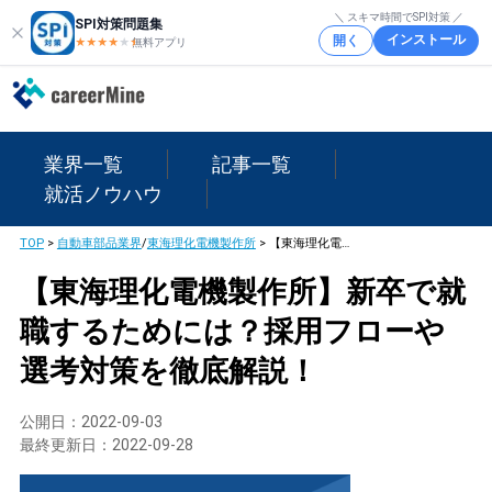
＼ スキマ時間でSPI対策 ／
SPI対策問題集
インストール
開く
★★★★
★
★
無料アプリ
業界一覧
記事一覧
就活ノウハウ
TOP
>
自動車部品業界
/
東海理化電機製作所
>
【東海理化電機製作所】新卒で就職するためには？採用フローや選考対策を徹底解説！
【東海理化電機製作所】新卒で就
職するためには？採用フローや
選考対策を徹底解説！
公開日：
2022-09-03
最終更新日：
2022-09-28