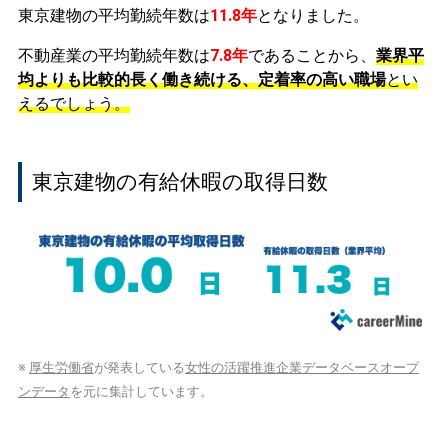
東京建物の平均勤続年数は
11.8年
となりました。
不動産業の平均勤続年数は
7.8年
であることから、
業界平
均よりも比較的長く働き続ける、定着率の高い職場
とい
えるでしょう。
東京建物の有給休暇の取得日数
※
厚生労働省
が発表している
女性の活躍推進企業データベースオープ
ンデータ
を元に集計しています。