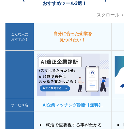
おすすめツール3選！
スクロール→
自分に合った企業を
こんな人に
おすすめ！
見つけたい！
AI企業マッチング診断【無料】
サービス名
就活で重要視する事がわかる
E