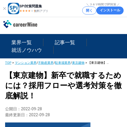
＼ スキマ時間でSPI対策 ／
SPI対策問題集
インストール
開く
★★★★
★
★
無料アプリ
業界一覧
記事一覧
就活ノウハウ
TOP
>
マンション業界
/
不動産業界
/
駐車場業界
/
東京建物
>
【東京建物】新卒で就職するためには？採用フローや選考対策を徹底解説！
【東京建物】新卒で就職するため
には？採用フローや選考対策を徹
底解説！
公開日：
2022-09-28
最終更新日：
2022-09-28