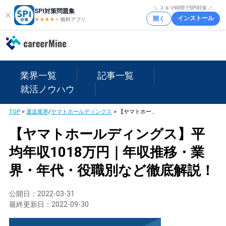
＼ スキマ時間でSPI対策 ／
SPI対策問題集
インストール
開く
★★★★
★
★
無料アプリ
業界一覧
記事一覧
就活ノウハウ
TOP
>
運送業界
/
ヤマトホールディングス
>
【ヤマトホールディングス】平均年収1018万円｜年収推移・業界・年代・役職別など徹底解説！
【ヤマトホールディングス】平
均年収1018万円｜年収推移・業
界・年代・役職別など徹底解説！
公開日：
2022-03-31
最終更新日：
2022-09-30