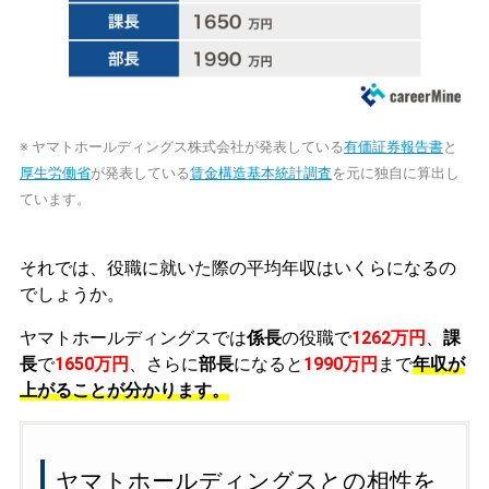
※ ヤマトホールディングス株式会社が発表している
有価証券報告書
と
厚生労働省
が発表している
賃金構造基本統計調査
を元に独自に算出し
ています。
それでは、役職に就いた際の平均年収はいくらになるの
でしょうか。
ヤマトホールディングスでは
係長
の役職で
1262万円
、
課
長
で
1650万円
、さらに
部長
になると
1990万円
まで
年収が
上がることが分かります。
ヤマトホールディングスとの相性を