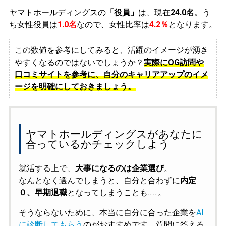
ヤマトホールディングスの
「役員」
は、現在
24.0名
。う
ち女性役員は
1.0名
なので、女性比率は
4.2％
となります。
この数値を参考にしてみると、活躍のイメージが湧き
やすくなるのではないでしょうか？
実際にOG訪問や
口コミサイトを参考に、自分のキャリアアップのイメ
ージを明確にしておきましょう。
ヤマトホールディングスがあなたに
合っているかチェックしよう
就活する上で、
大事になるのは企業選び
。
なんとなく選んでしまうと、自分と合わずに
内定
０、早期退職
となってしまうことも……。
そうならないために、本当に自分に合った企業を
AI
に診断してもらう
のがおすすめです。質問に答える