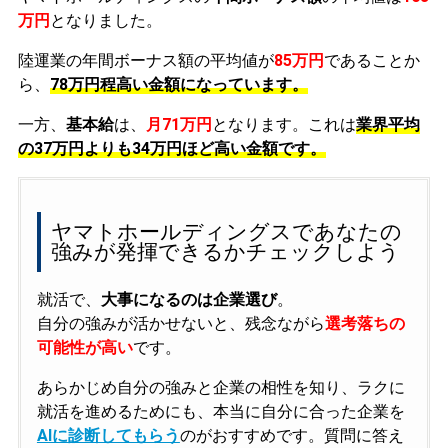
万円
となりました。
陸運業の年間ボーナス額の平均値が
85万円
であることか
ら、
78万円程高い金額になっています。
一方、
基本給
は、
月71万円
となります。これは
業界平均
の
37万円よりも34万円ほど高い金額です。
ヤマトホールディングスであなたの
強みが発揮できるかチェックしよう
就活で、
大事になるのは企業選び
。
自分の強みが活かせないと、残念ながら
選考落ちの
可能性が高い
です。
あらかじめ自分の強みと企業の相性を知り、ラクに
就活を進めるためにも、本当に自分に合った企業を
AIに診断してもらう
のがおすすめです。質問に答え