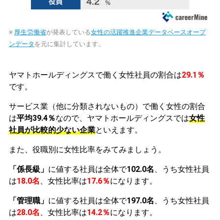
※
厚生労働省
が発表している
女性の活躍推進企業データベースオープ
ンデータ
を元に集計しています。
ヤマトホールディングスで働く女性社員の割合は
29.1％
です。
サービス業（他に分類されないもの）で働く女性の割合
は
平均39.4％
なので、ヤマトホールディングスでは
女性
社員が比較的少ない企業
といえます。
また、役職別に女性比率をみてみましょう。
「係長級」
に値する社員は全体で
102.0名
、うち女性社員
は
18.0名
、女性比率は
17.6％
になります。
「管理職」
に値する社員は全体で
197.0名
、うち女性社員
は
28.0名
、女性比率は
14.2％
になります。