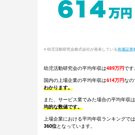
※ 幼児活動研究会株式会社が発表している
有価証券
幼児活動研究会の平均年収は
489万円
です
国内の上場企業の平均年収は
614万円
なの
わかります。
また、サービス業でみた場合の平均年収
均的な数値です。
上場企業における平均年収ランキングで
360位
となっています。