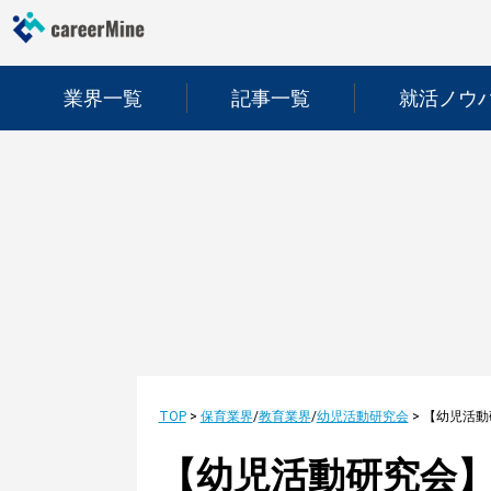
業界一覧
記事一覧
就活ノウ
TOP
>
保育業界
/
教育業界
/
幼児活動研究会
>
【幼児活動研究会】