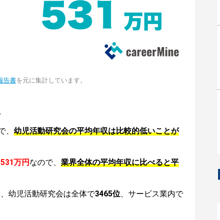
報告書
を元に集計しています。
。
で、
幼児活動研究会の平均年収は比較的低いことが
は
531万円
なので、
業界全体の平均年収に比べると平
は、幼児活動研究会は全体で
3465位
、サービス業内で