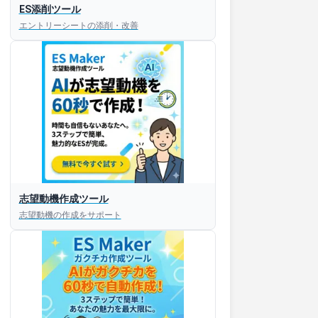
ES添削ツール
エントリーシートの添削・改善
すぐESを
志望動機作成ツール
してほしい！
志望動機の作成をサポート