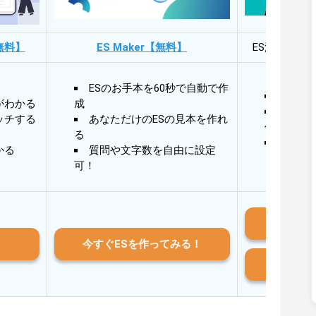
無料】
ES Maker【無料】
ES添削・面
ESのお手本を60秒で自動で作
30秒
がわかる
成
30秒
ッチする
あなただけのESの見本を作れ
作成
る
AIと
かる
質問や文字数を自由に設定
る
可！
iO
今すぐESを作ってみる！
And