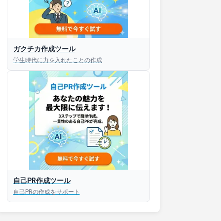
接対策アプリ【無料】
ガクチカ作成ツール
学生時代に力を入れたことの作成
以内にあなたのESを添削
以内にあなただけのESを
対話して面接練習ができ
S版はこちら
自己PR作成ツール
roid版はこちら
自己PRの作成をサポート