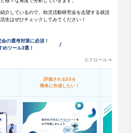
など様々な角度で分析していきます。
も紹介しているので、幼児活動研究会を志望する就活
就活生はぜひチェックしてみてください！
究会の選考対策に必須！
/
すめツール3選！
スクロール→
評価されるESを
今
簡単に作成したい！
添削