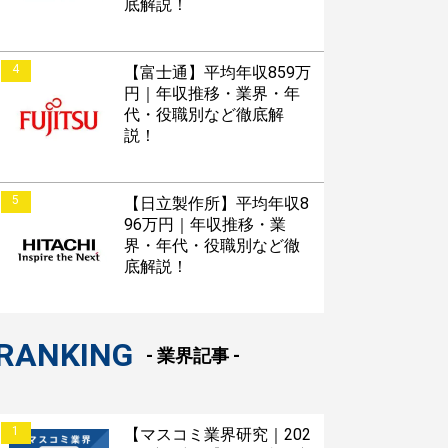
底解説！
4
【富士通】平均年収859万
円｜年収推移・業界・年
代・役職別など徹底解
説！
5
【日立製作所】平均年収8
96万円｜年収推移・業
界・年代・役職別など徹
底解説！
RANKING
- 業界記事 -
1
【マスコミ業界研究｜202