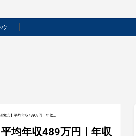
ハウ
【幼児活動研究会】平均年収489万円｜年収推移・業界・年代・役職別など徹底解説！
平均年収489万円｜年収