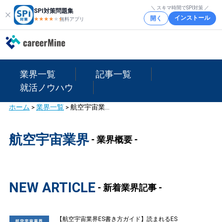
＼ スキマ時間でSPI対策 ／
SPI対策問題集
インストール
開く
★★★★
★
★
無料アプリ
業界一覧
記事一覧
就活ノウハウ
ホーム
>
業界一覧
>
航空宇宙業界
航空宇宙業界
- 業界概要 -
NEW ARTICLE
- 新着業界記事 -
【航空宇宙業界ES書き方ガイド】読まれるES