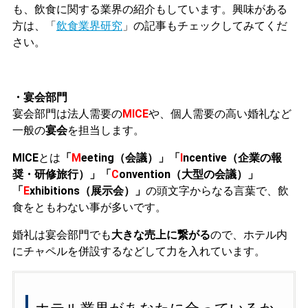
も、飲食に関する業界の紹介もしています。興味がある
方は、「
飲食業界研究
」の記事もチェックしてみてくだ
さい。
・宴会部門
宴会部門は
法人需要の
MICE
や、個人需要の高い婚礼など
一般の
宴会
を担当します。
MICE
とは
「
M
eeting（会議）」「
I
ncentive（企業の報
奨・研修旅行）」「
C
onvention（大型の会議）」
「
E
xhibitions（展示会）」
の頭文字からなる言葉で、飲
食をともわない事が多いです。
婚礼は宴会部門でも
大きな売上に繋がる
ので、ホテル内
にチャペルを併設するなどして力を入れています。