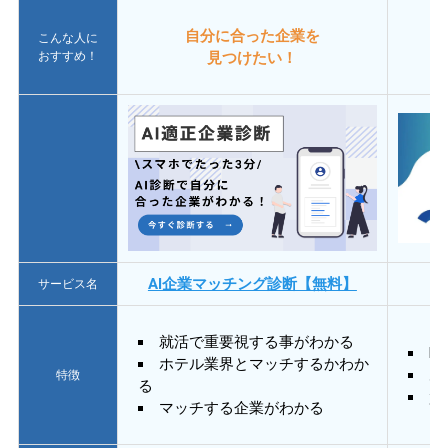
自分に合った企業を
こんな人に
おすすめ！
見つけたい！
AI企業マッチング診断【無料】
サービス名
就活で重要視する事がわかる
E
ホテル業界とマッチするかわか
あ
特徴
る
質
マッチする企業がわかる