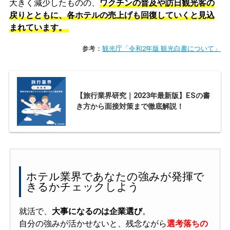
大きく減少したものの、
ワクチンの普及や訪日観光客の
戻りとともに、各ホテルの売上げも回復していくと見込
まれています。
参考：
観光庁「令和2年版 観光白書について」
【旅行業界研究｜2023年最新版】ESの書
き方から面接対策まで徹底解説！
ホテル業界であなたの強みが発揮で
きるかチェックしよう
就活で、
大事になるのは企業選び
。
自分の強みが活かせないと、残念ながら
選考落ちの