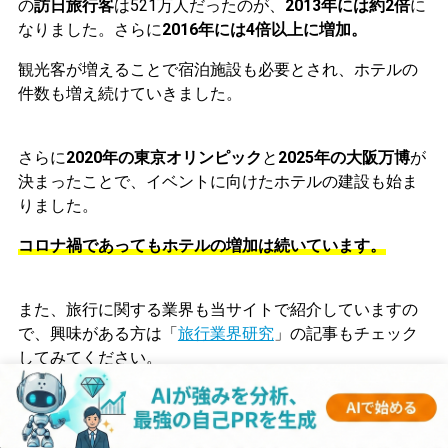
の
訪日旅行客
は521万人だったのが、
2013年には
約2倍
に
なりました。
さらに
2016年には4倍以上に増加。
観光客が増えることで宿泊施設も必要とされ、ホテルの
件数も増え続けていきました。
さらに
2020年の東京オリンピック
と
2025年の大阪万博
が
決まったことで、イベントに向けたホテルの建設も始ま
りました。
コロナ禍であってもホテルの増加は続いています。
また、旅行に関する業界も当サイトで紹介していますの
で、興味がある方は「
旅行業界研究
」の記事もチェック
してみてください。
需要が高まる宿泊特化型ホテル