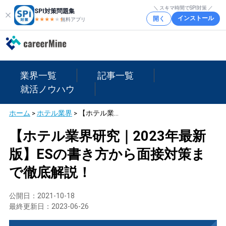
＼ スキマ時間でSPI対策 ／
SPI対策問題集
インストール
開く
★★★★
★
★
無料アプリ
業界一覧
記事一覧
就活ノウハウ
ホーム
>
ホテル業界
>
【ホテル業界研究｜2023年最新版】ESの書き方から面接対策まで徹底解説！
【ホテル業界研究｜2023年最新
版】ESの書き方から面接対策ま
で徹底解説！
公開日：
2021-10-18
最終更新日：
2023-06-26