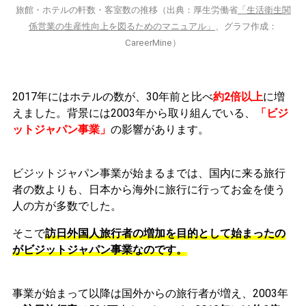
旅館・ホテルの軒数・客室数の推移（出典：
厚生労働省
「生活衛生関
係営業の生産性向上を図るためのマニュアル」
、グラフ作成：
CareerMine）
2017年にはホテルの数が、30年前と比べ
約2倍以上
に増
えました。
背景には2003年から取り組んでいる、
「ビジ
ットジャパン事業」
の影響があります。
ビジットジャパン事業が始まるまでは、国内に来る旅行
者の数よりも、日本から海外に旅行に行ってお金を使う
人の方が多数でした。
そこで
訪日外国人旅行者の増加を目的として始まったの
がビジットジャパン事業
なのです。
事業が始まって以降は国外からの旅行者が増え、2003年