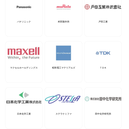
パナソニック
村田製作所
戸田工業
マクセルホールディングス
昭和電工マテリアルズ
ＴＤＫ
日本化学工業
ステラケミファ
田中化学研究所