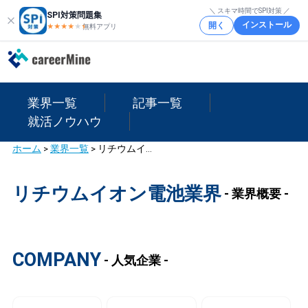
＼ スキマ時間でSPI対策 ／
SPI対策問題集
インストール
開く
★★★★
★
★
無料アプリ
業界一覧
記事一覧
就活ノウハウ
ホーム
>
業界一覧
>
リチウムイオン電池業界
リチウムイオン電池業界
- 業界概要 -
COMPANY
- 人気企業 -