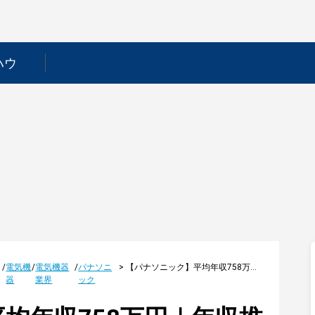
ハウ
/
電気機
/
電気機器
/
パナソニ
>
【パナソニック】平均年収758万円｜年収推移・業界・年代・役職別など徹底解説！
器
業界
ック