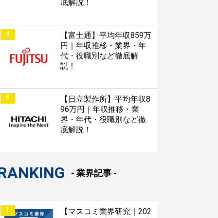
底解説！
4
【富士通】平均年収859万
円｜年収推移・業界・年
代・役職別など徹底解
説！
5
【日立製作所】平均年収8
96万円｜年収推移・業
界・年代・役職別など徹
底解説！
RANKING
- 業界記事 -
1
【マスコミ業界研究｜202