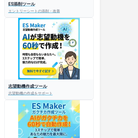
ES添削ツール
エントリーシートの添削・改善
志望動機作成ツール
志望動機の作成をサポート
すぐESを
してほしい！