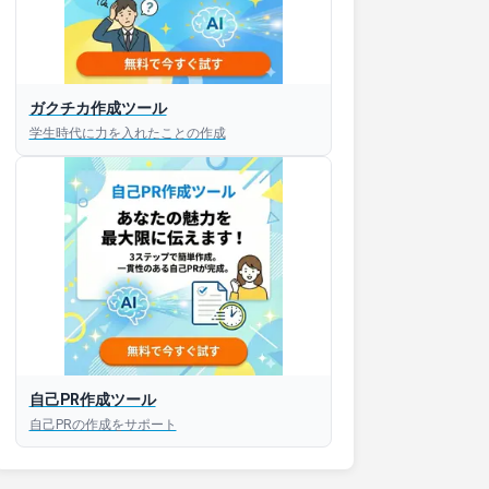
ガクチカ作成ツール
接対策アプリ【無料】
学生時代に力を入れたことの作成
以内にあなたのESを添削
以内にあなただけのESを
対話して面接練習ができ
S版はこちら
自己PR作成ツール
自己PRの作成をサポート
roid版はこちら