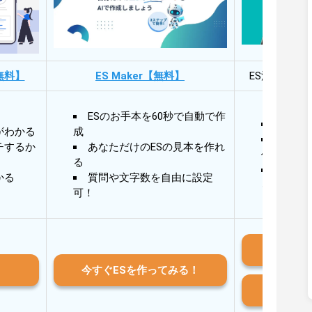
無料】
ES Maker【無料】
ES添削・面
ESのお手本を60秒で自動で作
30秒
がわかる
成
30秒
チするか
あなただけのESの見本を作れ
作成
る
AIと
かる
質問や文字数を自由に設定
る
可！
iO
今すぐESを作ってみる！
And