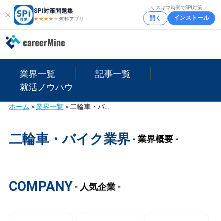
＼ スキマ時間でSPI対策 ／
SPI対策問題集
インストール
開く
★★★★
★
★
無料アプリ
業界一覧
記事一覧
就活ノウハウ
ホーム
>
業界一覧
>
二輪車・バイク業界
二輪車・バイク業界
- 業界概要 -
COMPANY
- 人気企業 -