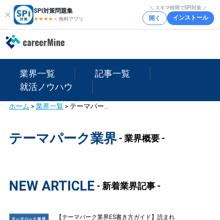
＼ スキマ時間でSPI対策 ／
SPI対策問題集
インストール
開く
★★★★
★
★
無料アプリ
業界一覧
記事一覧
就活ノウハウ
ホーム
>
業界一覧
>
テーマパーク業界
テーマパーク業界
- 業界概要 -
NEW ARTICLE
- 新着業界記事 -
【テーマパーク業界ES書き方ガイド】読まれ