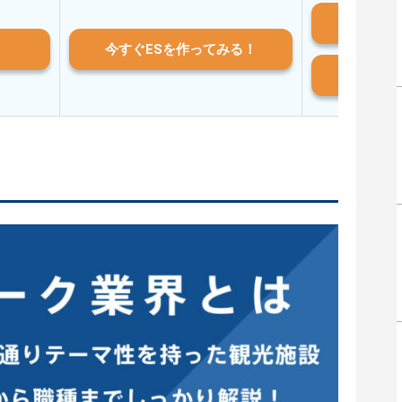
iO
今すぐESを作ってみる！
And