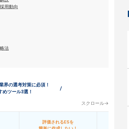
採用動向
略法
業界の選考対策に必須！
/
すめツール3選！
スクロール→
評価されるESを
今
簡単に作成したい！
添削