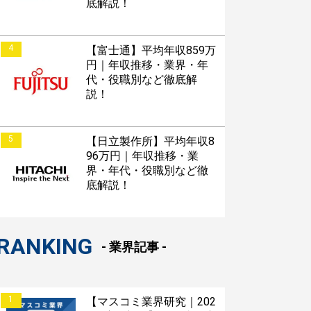
底解説！
4
【富士通】平均年収859万
円｜年収推移・業界・年
代・役職別など徹底解
説！
5
【日立製作所】平均年収8
接対策アプリ【無料】
96万円｜年収推移・業
界・年代・役職別など徹
底解説！
以内にあなたのESを添削
以内にあなただけのESを
RANKING
- 業界記事 -
対話して面接練習ができ
1
【マスコミ業界研究｜202