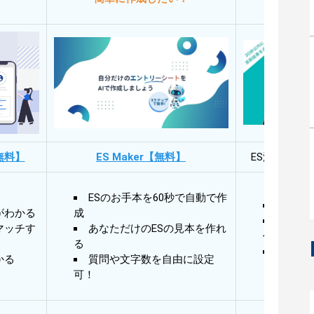
無料】
ES Maker【無料】
ES添削・面
ESのお手本を60秒で自動で作
30秒
がわかる
成
30秒
マッチす
あなただけのESの見本を作れ
作成
る
AIと
かる
質問や文字数を自由に設定
る
可！