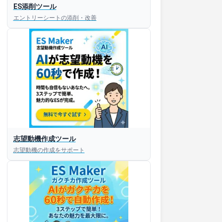
ES添削ツール
エントリーシートの添削・改善
志望動機作成ツール
志望動機の作成をサポート
すぐESを
してほしい！