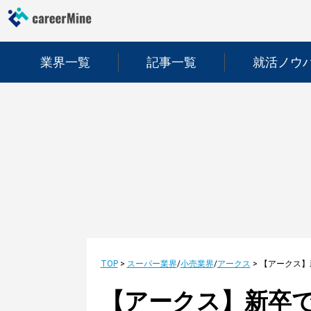
業界一覧
記事一覧
就活ノウ
TOP
>
スーパー業界
/
小売業界
/
アークス
>
【アークス】新卒