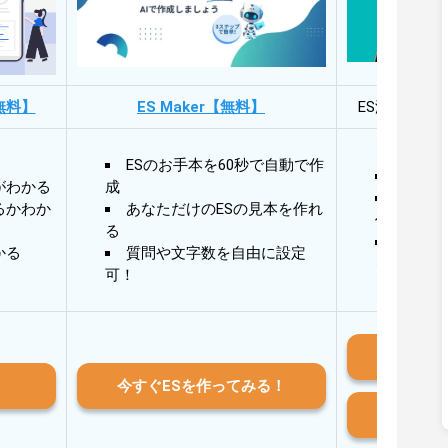
無料】
ES Maker【無料】
ES添削・面
ESのお手本を60秒で自動で作
30秒
がわかる
成
30秒
るかわか
あなただけのESの見本を作れ
作成
る
AIと
かる
質問や文字数を自由に設定
る
可！
iO
今すぐESを作ってみる！
And