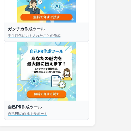
ガクチカ作成ツール
接対策アプリ【無料】
学生時代に力を入れたことの作成
以内にあなたのESを添削
以内にあなただけのESを
対話して面接練習ができ
S版はこちら
自己PR作成ツール
自己PRの作成をサポート
roid版はこちら