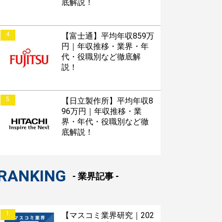
底解説！
4
【富士通】平均年収859万
円｜年収推移・業界・年
代・役職別など徹底解
説！
5
【日立製作所】平均年収8
96万円｜年収推移・業
界・年代・役職別など徹
底解説！
RANKING
- 業界記事 -
1
【マスコミ業界研究｜202