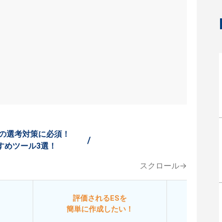
の選考対策に必須！
/
すめツール3選！
スクロール→
評価されるESを
今
簡単に作成したい！
添削