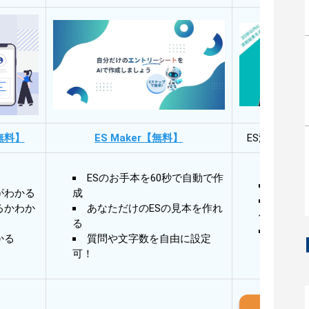
無料】
ES Maker【無料】
ES添削・面
ESのお手本を60秒で自動で作
30秒
がわかる
成
30秒
るかわか
あなただけのESの見本を作れ
作成
る
AIと
かる
質問や文字数を自由に設定
る
可！