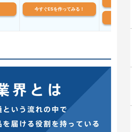
iO
今すぐESを作ってみる！
And