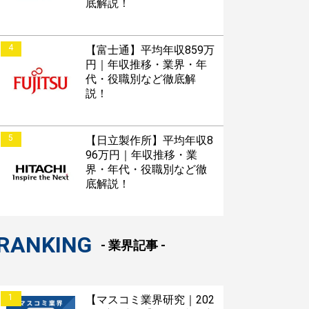
底解説！
4
【富士通】平均年収859万
円｜年収推移・業界・年
代・役職別など徹底解
説！
接対策アプリ【無料】
5
【日立製作所】平均年収8
96万円｜年収推移・業
界・年代・役職別など徹
底解説！
以内にあなたのESを添削
以内にあなただけのESを
対話して面接練習ができ
RANKING
- 業界記事 -
1
【マスコミ業界研究｜202