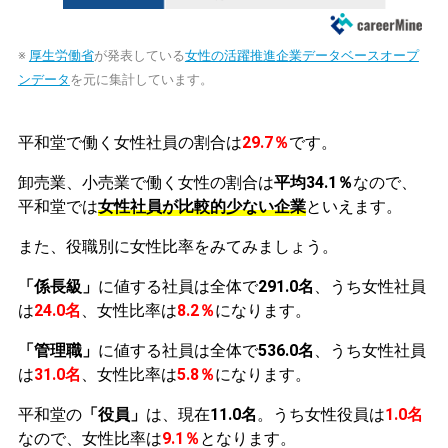
※
厚生労働省
が発表している
女性の活躍推進企業データベースオープ
ンデータ
を元に集計しています。
平和堂で働く女性社員の割合は
29.7％
です。
卸売業、小売業で働く女性の割合は
平均34.1％
なので、
平和堂では
女性社員が比較的少ない企業
といえます。
また、役職別に女性比率をみてみましょう。
「係長級」
に値する社員は全体で
291.0名
、うち女性社員
は
24.0名
、女性比率は
8.2％
になります。
「管理職」
に値する社員は全体で
536.0名
、うち女性社員
は
31.0名
、女性比率は
5.8％
になります。
平和堂の
「役員」
は、現在
11.0名
。うち女性役員は
1.0名
なので、女性比率は
9.1％
となります。