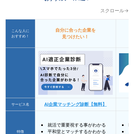
スクロール→
自分に合った企業を
こんな人に
おすすめ！
見つけたい！
AI企業マッチング診断【無料】
サービス名
就活で重要視する事がわかる
E
平和堂とマッチするかわかる
あ
特徴