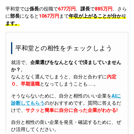
平和堂では
係長
の役職で
677万円
、
課長
で
885万円
、さら
に
部長
になると
1067万円
まで
年収が上がることが分かり
ます。
平和堂との相性をチェックしよう
就活で、
企業選びをなんとなくで済ましていません
か？
。
なんとなく選んでしまうと、自分と合わずに
内定
０、早期退職
となってしまうことも……。
そうならないために、自分と相性のいい企業を
AIに
診断してもらう
のがおすすめです。質問に答えるだ
けで、
サクッと簡単に自分に合った企業がわかる!
自分と相性の良い企業を発見・確認するために、ぜ
ひ活用してください。