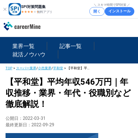
＼ スキマ時間でSPI対策 ／
SPI対策問題集
インストール
開く
★★★★
★
★
無料アプリ
業界一覧
記事一覧
就活ノウハウ
TOP
>
スーパー業界
/
小売業界
/
平和堂
>
【平和堂】平均年収546万円｜年収推移・業界・年代・役職別など徹底解説！
【平和堂】平均年収546万円｜年
収推移・業界・年代・役職別など
徹底解説！
公開日：
2022-03-31
最終更新日：
2022-09-29