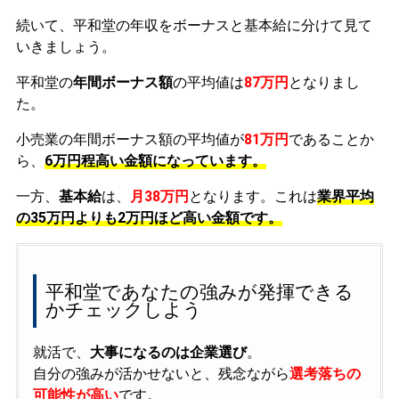
続いて、平和堂の年収をボーナスと基本給に分けて見て
いきましょう。
平和堂の
年間ボーナス額
の平均値は
87万円
となりまし
た。
小売業の年間ボーナス額の平均値が
81万円
であることか
ら、
6万円程高い金額になっています。
一方、
基本給
は、
月38万円
となります。これは
業界平均
の
35万円よりも2万円ほど高い金額です。
平和堂であなたの強みが発揮できる
かチェックしよう
就活で、
大事になるのは企業選び
。
自分の強みが活かせないと、残念ながら
選考落ちの
可能性が高い
です。