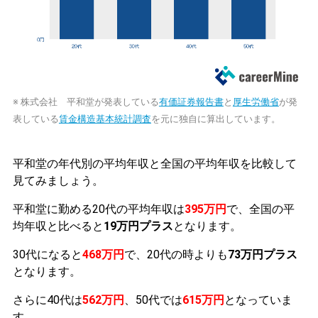
※ 株式会社 平和堂が発表している
有価証券報告書
と
厚生労働省
が発
表している
賃金構造基本統計調査
を元に独自に算出しています。
平和堂の年代別の平均年収と全国の平均年収を比較して
見てみましょう。
平和堂に勤める20代の平均年収は
395万円
で、全国の平
均年収と比べると
19万円プラス
となります。
30代になると
468万円
で、20代の時よりも
73万円プラス
となります。
さらに40代は
562万円
、50代では
615万円
となっていま
す。