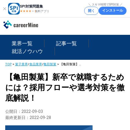
＼ スキマ時間でSPI対策 ／
SPI対策問題集
インストール
開く
★★★★
★
★
無料アプリ
業界一覧
記事一覧
就活ノウハウ
TOP
>
菓子業界
/
食品業界
/
亀田製菓
>
【亀田製菓】新卒で就職するためには？採用フローや選考対策を徹底解説！
【亀田製菓】新卒で就職するため
には？採用フローや選考対策を徹
底解説！
公開日：
2022-09-03
最終更新日：
2022-09-28