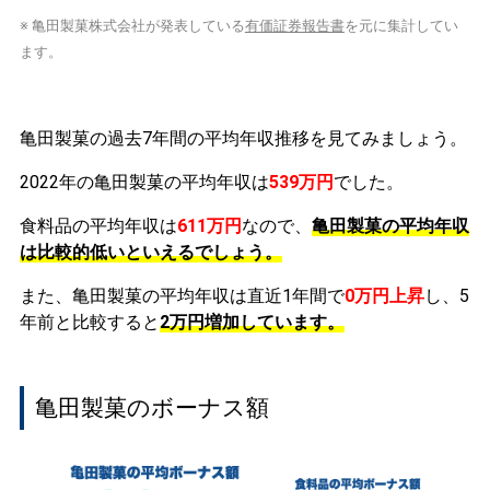
※ 亀田製菓株式会社が発表している
有価証券報告書
を元に集計してい
ます。
亀田製菓の過去7年間の平均年収推移を見てみましょう。
2022年の亀田製菓の平均年収は
539万円
でした。
食料品の平均年収は
611万円
なので、
亀田製菓の平均年収
は比較的低いといえるでしょう。
また、亀田製菓の平均年収は直近1年間で
0万円
上昇
し、5
年前と比較すると
2万円
増加
しています。
亀田製菓のボーナス額