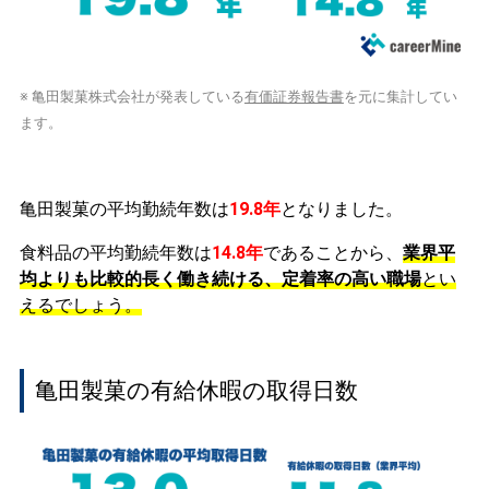
※ 亀田製菓株式会社が発表している
有価証券報告書
を元に集計してい
ます。
亀田製菓の平均勤続年数は
19.8年
となりました。
食料品の平均勤続年数は
14.8年
であることから、
業界平
均よりも比較的長く働き続ける、定着率の高い職場
とい
えるでしょう。
亀田製菓の有給休暇の取得日数