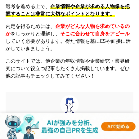
選考を進める上で、
企業情報や企業が求める人物像を把
握することは非常に大切なポイントとなります。
内定を得るためには、
企業がどんな人物を求めているの
か
をしっかりと理解し、
そこに合わせて自身をアピール
していく必要があります。
得た情報を基にESや面接に活
かしていきましょう。
このサイトでは、他企業の年収情報や企業研究・業界研
究について役立つ記事もたくさん掲載しています。ぜひ
他の記事もチェックしてみてください！
gen
監修者
1990年生まれ。大学卒業後、東証一部上場のメーカーに入
社。その後サイバーエージェントにて広告代理事業に従事。現