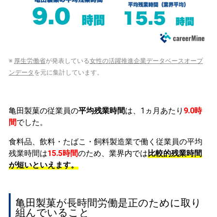
※
厚生労働省
が発表している
女性の活躍推進企業データベースオープ
ンデータ
を元に集計しています。
亀田製菓の従業員の
平均残業時間
は、1ヵ月あたり
9.0時
間
でした。
食料品、飲料・たばこ・飼料製造業で働く従業員の平均
残業時間は
15.5時間
のため、業界内では
比較的残業時間
が短いといえます。
亀田製菓が長時間労働是正のために取り
組んでいること