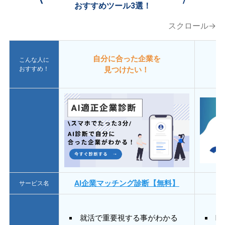
おすすめツール3選！
スクロール→
自分に合った企業を
こんな人に
おすすめ！
見つけたい！
AI企業マッチング診断【無料】
サービス名
就活で重要視する事がわかる
E