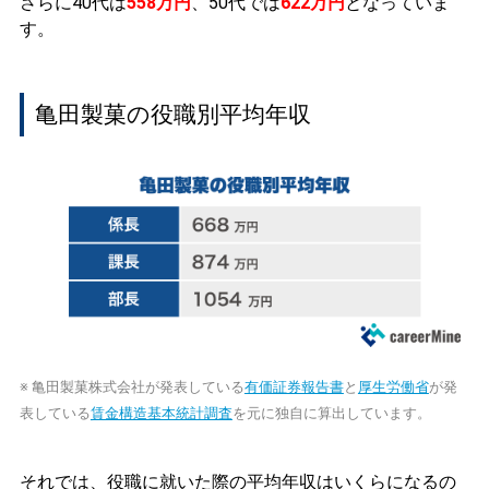
さらに40代は
558万円
、50代では
622万円
となっていま
す。
亀田製菓の役職別平均年収
※ 亀田製菓株式会社が発表している
有価証券報告書
と
厚生労働省
が発
表している
賃金構造基本統計調査
を元に独自に算出しています。
それでは、役職に就いた際の平均年収はいくらになるの