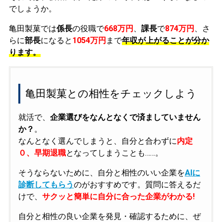
でしょうか。
亀田製菓では
係長
の役職で
668万円
、
課長
で
874万円
、さ
らに
部長
になると
1054万円
まで
年収が上がることが分か
ります。
亀田製菓との相性をチェックしよう
就活で、
企業選びをなんとなくで済ましていません
か？
。
なんとなく選んでしまうと、自分と合わずに
内定
０、早期退職
となってしまうことも……。
そうならないために、自分と相性のいい企業を
AIに
診断してもらう
のがおすすめです。質問に答えるだ
けで、
サクッと簡単に自分に合った企業がわかる!
自分と相性の良い企業を発見・確認するために、ぜ