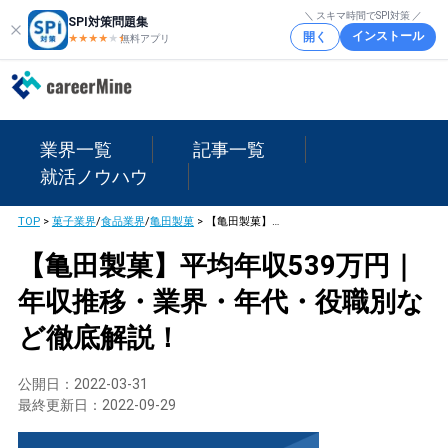
＼ スキマ時間でSPI対策 ／
SPI対策問題集
インストール
開く
★★★★
★
★
無料アプリ
業界一覧
記事一覧
就活ノウハウ
TOP
>
菓子業界
/
食品業界
/
亀田製菓
>
【亀田製菓】平均年収539万円｜年収推移・業界・年代・役職別など徹底解説！
【亀田製菓】平均年収539万円｜
年収推移・業界・年代・役職別な
ど徹底解説！
公開日：
2022-03-31
最終更新日：
2022-09-29