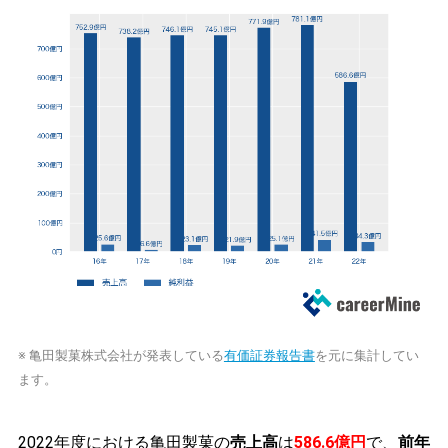
※ 亀田製菓株式会社が発表している
有価証券報告書
を元に集計してい
ます。
2022年度における亀田製菓の
売上高
は
586.6億円
で、
前年