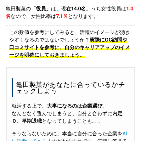
亀田製菓の
「役員」
は、現在
14.0名
。うち女性役員は
1.0
名
なので、女性比率は
7.1％
となります。
この数値を参考にしてみると、活躍のイメージが湧き
やすくなるのではないでしょうか？
実際にOG訪問や
口コミサイトを参考に、自分のキャリアアップのイメ
ージを明確にしておきましょう。
亀田製菓があなたに合っているかチ
ェックしよう
就活する上で、
大事になるのは企業選び
。
なんとなく選んでしまうと、自分と合わずに
内定
０、早期退職
となってしまうことも……。
そうならないために、本当に自分に合った企業を
AI