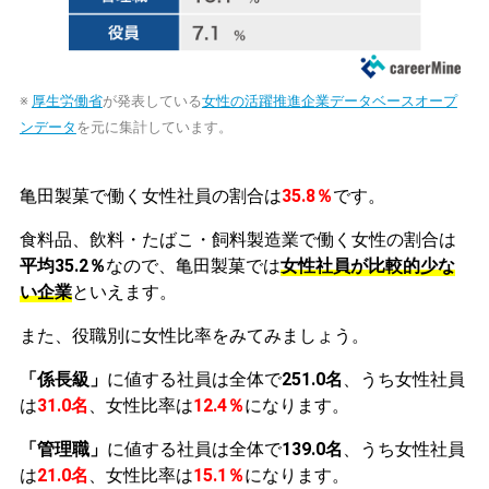
※
厚生労働省
が発表している
女性の活躍推進企業データベースオープ
ンデータ
を元に集計しています。
亀田製菓で働く女性社員の割合は
35.8％
です。
食料品、飲料・たばこ・飼料製造業で働く女性の割合は
平均35.2％
なので、亀田製菓では
女性社員が比較的少な
い企業
といえます。
また、役職別に女性比率をみてみましょう。
「係長級」
に値する社員は全体で
251.0名
、うち女性社員
は
31.0名
、女性比率は
12.4％
になります。
「管理職」
に値する社員は全体で
139.0名
、うち女性社員
は
21.0名
、女性比率は
15.1％
になります。