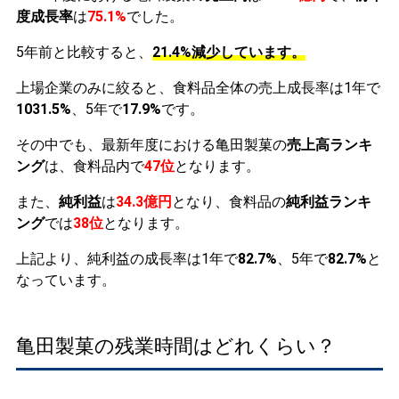
度成長率
は
75.1%
でした。
5年前と比較すると、
21.4%減少しています。
上場企業のみに絞ると、食料品全体の売上成長率は1年で
1031.5%
、5年で
17.9%
です。
その中でも、最新年度における亀田製菓の
売上高ランキ
ング
は、食料品内で
47位
となります。
また、
純利益
は
34.3億円
となり、食料品の
純利益ランキ
ング
では
38位
となります。
上記より、純利益の成長率は1年で
82.7%
、5年で
82.7%
と
なっています。
亀田製菓の残業時間はどれくらい？