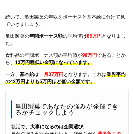
続いて、亀田製菓の年収をボーナスと基本給に分けて見
ていきましょう。
亀田製菓の
年間ボーナス額
の平均値は
86万円
となりまし
た。
食料品の年間ボーナス額の平均値が
98万円
であることか
ら、
12万円程低い金額になっています。
一方、
基本給
は、
月37万円
となります。これは
業界平均
の
42万円よりも5万円ほど低い金額です。
亀田製菓であなたの強みが発揮でき
るかチェックしよう
就活で、
大事になるのは企業選び
。
自分の強みが活かせないと、残念ながら
選考落ちの