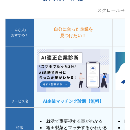
スクロール→
自分に合った企業を
こんな人に
おすすめ！
見つけたい！
AI企業マッチング診断【無料】
サービス名
就活で重要視する事がわかる
E
亀田製菓とマッチするかわかる
あ
特徴