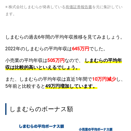
※ 株式会社しまむらが発表している
有価証券報告書
を元に集計してい
ます。
しまむらの過去6年間の平均年収推移を見てみましょう。
2022年のしまむらの平均年収は
645万円
でした。
小売業の平均年収は
505万円
なので、
しまむらの平均年
収は比較的高いといえるでしょう。
また、しまむらの平均年収は直近1年間で
10万円
減少
し、
5年前と比較すると
49万円
増加
しています。
しまむらのボーナス額