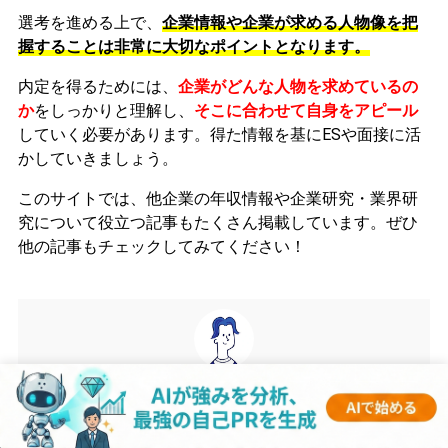
選考を進める上で、
企業情報や企業が求める人物像を把
握することは非常に大切なポイントとなります。
内定を得るためには、
企業がどんな人物を求めているの
か
をしっかりと理解し、
そこに合わせて自身をアピール
していく必要があります。
得た情報を基にESや面接に活
かしていきましょう。
このサイトでは、他企業の年収情報や企業研究・業界研
究について役立つ記事もたくさん掲載しています。ぜひ
他の記事もチェックしてみてください！
gen
監修者
1990年生まれ。大学卒業後、東証一部上場のメーカーに入
社。その後サイバーエージェントにて広告代理事業に従事。現