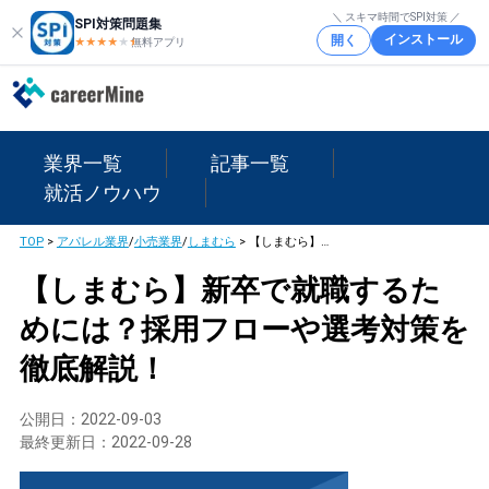
＼ スキマ時間でSPI対策 ／
SPI対策問題集
インストール
開く
★★★★
★
★
無料アプリ
業界一覧
記事一覧
就活ノウハウ
TOP
>
アパレル業界
/
小売業界
/
しまむら
>
【しまむら】新卒で就職するためには？採用フローや選考対策を徹底解説！
【しまむら】新卒で就職するた
めには？採用フローや選考対策を
徹底解説！
公開日：
2022-09-03
最終更新日：
2022-09-28