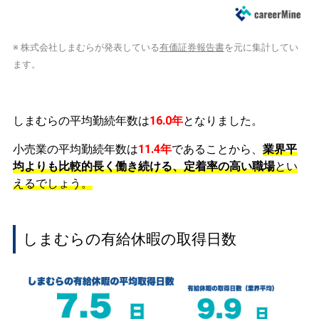
※ 株式会社しまむらが発表している
有価証券報告書
を元に集計してい
ます。
しまむらの平均勤続年数は
16.0年
となりました。
小売業の平均勤続年数は
11.4年
であることから、
業界平
均よりも比較的長く働き続ける、定着率の高い職場
とい
えるでしょう。
しまむらの有給休暇の取得日数