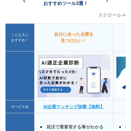
おすすめツール3選！
スクロール→
自分に合った企業を
こんな人に
おすすめ！
見つけたい！
AI企業マッチング診断【無料】
サービス名
就活で重要視する事がわかる
E