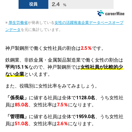
※
厚生労働省
が発表している
女性の活躍推進企業データベースオープ
ンデータ
を元に集計しています。
神戸製鋼所で働く女性社員の割合は
2.5％
です。
鉄鋼業、非鉄金属・金属製品製造業で働く女性の割合は
平均15.1％
なので、神戸製鋼所では
女性社員が比較的少
ない企業
といえます。
また、役職別に女性比率をみてみましょう。
「係長級」
に値する社員は全体で
1128.0名
、うち女性社
員は
85.0名
、女性比率は
7.5％
になります。
「管理職」
に値する社員は全体で
1959.0名
、うち女性社
員は
51.0名
、女性比率は
2.6％
になります。