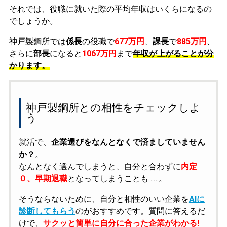
それでは、役職に就いた際の平均年収はいくらになるの
でしょうか。
神戸製鋼所では
係長
の役職で
677万円
、
課長
で
885万円
、
さらに
部長
になると
1067万円
まで
年収が上がることが分
かります。
神戸製鋼所との相性をチェックしよ
う
就活で、
企業選びをなんとなくで済ましていません
か？
。
なんとなく選んでしまうと、自分と合わずに
内定
０、早期退職
となってしまうことも……。
そうならないために、自分と相性のいい企業を
AIに
診断してもらう
のがおすすめです。質問に答えるだ
けで、
サクッと簡単に自分に合った企業がわかる!