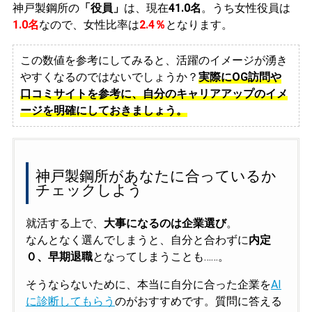
神戸製鋼所の
「役員」
は、現在
41.0名
。うち女性役員は
1.0名
なので、女性比率は
2.4％
となります。
この数値を参考にしてみると、活躍のイメージが湧き
やすくなるのではないでしょうか？
実際にOG訪問や
口コミサイトを参考に、自分のキャリアアップのイメ
ージを明確にしておきましょう。
神戸製鋼所があなたに合っているか
チェックしよう
就活する上で、
大事になるのは企業選び
。
なんとなく選んでしまうと、自分と合わずに
内定
０、早期退職
となってしまうことも……。
そうならないために、本当に自分に合った企業を
AI
に診断してもらう
のがおすすめです。質問に答える