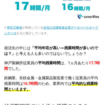
※
厚生労働省
が発表している
女性の活躍推進企業データベースオープ
ンデータ
を元に集計しています。
就活生の中には
「平均年収が高い＝残業時間が多いので
は？」
と考える人も多いのではないでしょうか？
神戸製鋼所従業員の
平均残業時間
は、1ヵ月あたり
17.7時
間
でした。
鉄鋼業、非鉄金属・金属製品製造業で働く従業員の平均
残業時間は
16.7時間
のため、業界内では
平均的な残業時
間といえます。