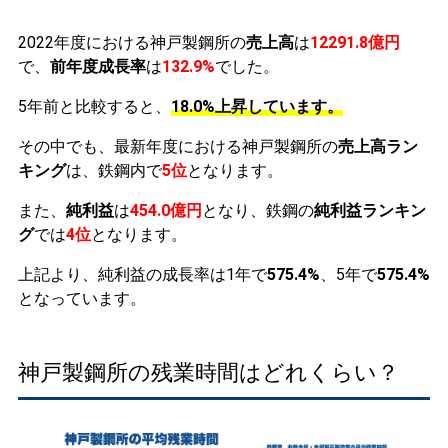
2022年度における神戸製鋼所の
売上高
は
12291.8億円
で、
前年度成長率
は
132.9%
でした。
5年前と比較すると、
18.0%上昇しています。
その中でも、最新年度における神戸製鋼所の
売上高ラン
キング
は、鉄鋼内で
5位
となります。
また、
純利益
は
454.0億円
となり、鉄鋼の
純利益ランキン
グ
では
4位
となります。
上記より、純利益の成長率は1年で
575.4%
、5年で
575.4%
となっています。
神戸製鋼所の残業時間はどれくらい？