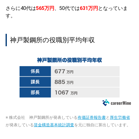
さらに40代は
565万円
、50代では
631万円
となっていま
す。
神戸製鋼所の役職別平均年収
※ 株式会社 神戸製鋼所が発表している
有価証券報告書
と
厚生労働省
が発表している
賃金構造基本統計調査
を元に独自に算出しています。