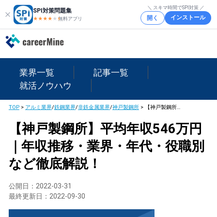
＼ スキマ時間でSPI対策 ／
SPI対策問題集
インストール
開く
★★★★
★
★
無料アプリ
業界一覧
記事一覧
就活ノウハウ
TOP
>
アルミ業界
/
鉄鋼業界
/
非鉄金属業界
/
神戸製鋼所
>
【神戸製鋼所】平均年収546万円｜年収推移・業界・年代・役職別など徹底解説！
【神戸製鋼所】平均年収546万円
｜年収推移・業界・年代・役職別
など徹底解説！
公開日：
2022-03-31
最終更新日：
2022-09-30