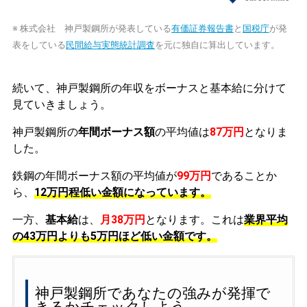
※ 株式会社 神戸製鋼所が発表している
有価証券報告書
と
国税庁
が発
表をしている
民間給与実態統計調査
を元に独自に算出しています。
続いて、神戸製鋼所の年収をボーナスと基本給に分けて
見ていきましょう。
神戸製鋼所の
年間ボーナス額
の平均値は
87万円
となりま
した。
鉄鋼の年間ボーナス額の平均値が
99万円
であることか
ら、
12万円程低い金額になっています。
一方、
基本給
は、
月38万円
となります。これは
業界平均
の
43万円よりも5万円ほど低い金額です。
神戸製鋼所であなたの強みが発揮で
きるかチェックしよう