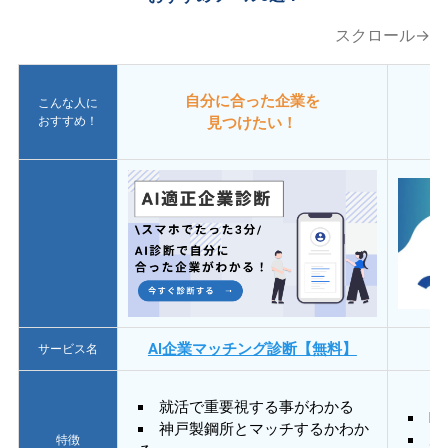
スクロール→
自分に合った企業を
こんな人に
おすすめ！
見つけたい！
AI企業マッチング診断【無料】
サービス名
就活で重要視する事がわかる
E
神戸製鋼所とマッチするかわか
あ
特徴