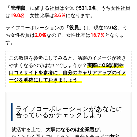
「管理職」
に値する社員は全体で
531.0名
、うち女性社員
は
19.0名
、女性比率は
3.6％
になります。
ライフコーポレーションの
「役員」
は、現在
12.0名
。う
ち女性役員は
2.0名
なので、女性比率は
16.7％
となりま
す。
この数値を参考にしてみると、活躍のイメージが湧き
やすくなるのではないでしょうか？
実際にOG訪問や
口コミサイトを参考に、自分のキャリアアップのイメ
ージを明確にしておきましょう。
ライフコーポレーションがあなたに
合っているかチェックしよう
就活する上で、
大事になるのは企業選び
。
なんとなく選んでしまうと、自分と合わずに
内定