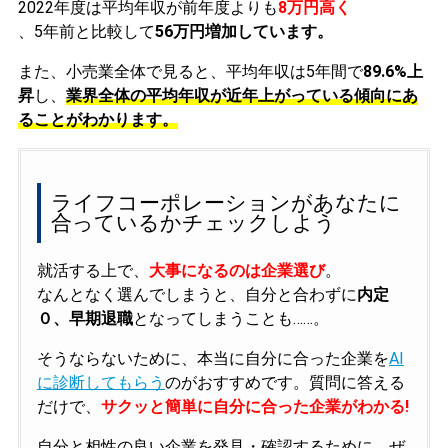
2022年度は平均年収が前年度よりも
8万円高く
、5年前と比較して
56万円増加しています。
また、小売業全体で見ると、平均年収は5年間で
89.6%上
昇
し、
業界全体の平均年収が近年上がっている傾向にあ
ることがわかります。
ライフコーポレーションがあなたに
合っているかチェックしよう
就活する上で、
大事になるのは企業選び
。
なんとなく選んでしまうと、自分と合わずに
内定
０、早期退職
となってしまうことも……。
そうならないために、本当に自分に合った企業を
AI
に診断してもらう
のがおすすめです。質問に答える
だけで、
サクッと簡単に自分に合った企業がわかる!
自分と相性の良い企業を発見・確認するために、ぜ