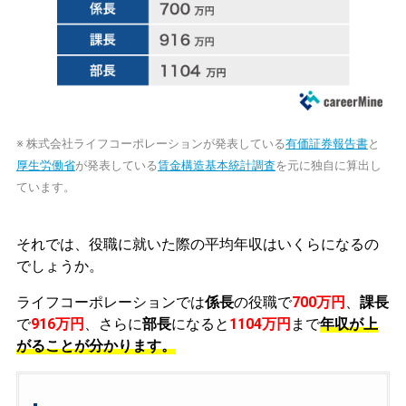
※ 株式会社ライフコーポレーションが発表している
有価証券報告書
と
厚生労働省
が発表している
賃金構造基本統計調査
を元に独自に算出し
ています。
それでは、役職に就いた際の平均年収はいくらになるの
でしょうか。
ライフコーポレーションでは
係長
の役職で
700万円
、
課長
で
916万円
、さらに
部長
になると
1104万円
まで
年収が上
がることが分かります。