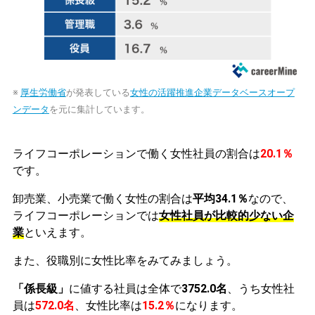
※
厚生労働省
が発表している
女性の活躍推進企業データベースオープ
ンデータ
を元に集計しています。
ライフコーポレーションで働く女性社員の割合は
20.1％
です。
卸売業、小売業で働く女性の割合は
平均34.1％
なので、
ライフコーポレーションでは
女性社員が比較的少ない企
業
といえます。
また、役職別に女性比率をみてみましょう。
「係長級」
に値する社員は全体で
3752.0名
、うち女性社
員は
572.0名
、女性比率は
15.2％
になります。