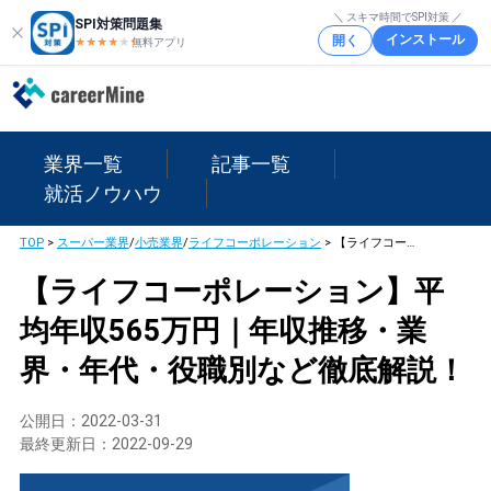
＼ スキマ時間でSPI対策 ／
SPI対策問題集
インストール
開く
★★★★
★
★
無料アプリ
業界一覧
記事一覧
就活ノウハウ
TOP
>
スーパー業界
/
小売業界
/
ライフコーポレーション
>
【ライフコーポレーション】平均年収565万円｜年収推移・業界・年代・役職別など徹底解説！
【ライフコーポレーション】平
均年収565万円｜年収推移・業
界・年代・役職別など徹底解説！
公開日：
2022-03-31
最終更新日：
2022-09-29