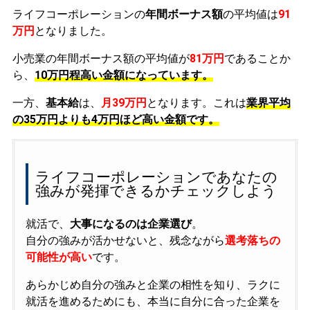
ライフコーポレーションの
年間ボーナス額
の平均値は
91
万円
となりました。
小売業の年間ボーナス額の平均値が
81万円
であることか
ら、
10万円程高い金額になっています。
一方、
基本給
は、
月39万円
となります。これは
業界平均
の
35万円よりも4万円ほど高い金額です。
ライフコーポレーションであなたの
強みが発揮できるかチェックしよう
就活で、
大事になるのは企業選び
。
自分の強みが活かせないと、残念ながら
選考落ちの
可能性が高い
です。
あらかじめ自分の強みと企業の相性を知り、ラクに
就活を進めるためにも、本当に自分に合った企業を