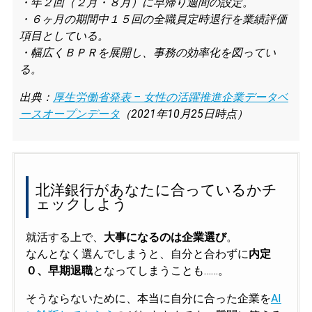
・年２回（２月・８月）に早帰り週間の設定。
・６ヶ月の期間中１５回の全職員定時退行を業績評価
項目としている。
・幅広くＢＰＲを展開し、事務の効率化を図ってい
る。
出典：
厚生労働省発表 – 女性の活躍推進企業データベ
ースオープンデータ
（2021年10月25日時点）
北洋銀行があなたに合っているかチ
ェックしよう
就活する上で、
大事になるのは企業選び
。
なんとなく選んでしまうと、自分と合わずに
内定
０、早期退職
となってしまうことも……。
そうならないために、本当に自分に合った企業を
AI