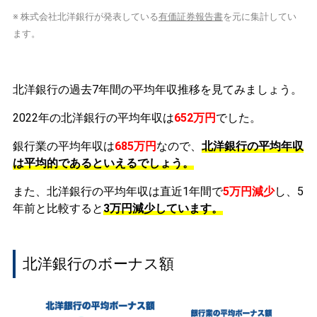
※ 株式会社北洋銀行が発表している
有価証券報告書
を元に集計してい
ます。
北洋銀行の過去7年間の平均年収推移を見てみましょう。
2022年の北洋銀行の平均年収は
652万円
でした。
銀行業の平均年収は
685万円
なので、
北洋銀行の平均年収
は平均的であるといえるでしょう。
また、北洋銀行の平均年収は直近1年間で
5万円
減少
し、5
年前と比較すると
3万円
減少
しています。
北洋銀行のボーナス額