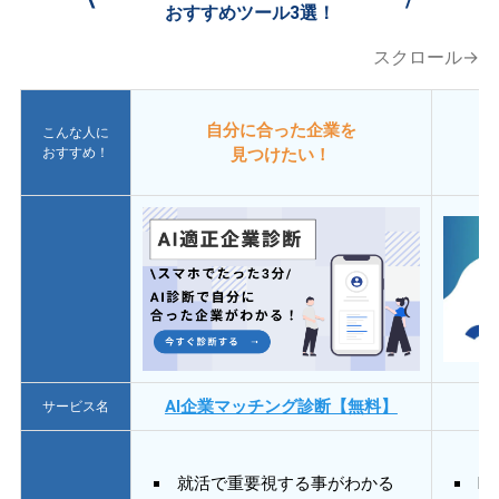
おすすめツール3選！
スクロール→
自分に合った企業を
こんな人に
おすすめ！
見つけたい！
AI企業マッチング診断【無料】
サービス名
就活で重要視する事がわかる
E