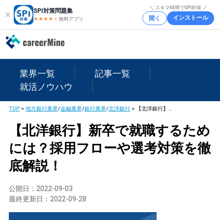
＼ スキマ時間でSPI対策 ／
SPI対策問題集
インストール
開く
★★★★
★
★
無料アプリ
業界一覧
記事一覧
就活ノウハウ
TOP
>
地方銀行業界
/
金融業界
/
銀行業界
/
北洋銀行
>
【北洋銀行】新卒で就職するためには？採用フローや選考対策を徹底解説！
【北洋銀行】新卒で就職するため
には？採用フローや選考対策を徹
底解説！
公開日：
2022-09-03
最終更新日：
2022-09-28