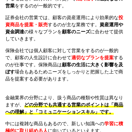
営業
をするのが一般的です。
証券会社の営業では、顧客の資産運用により効果的な
投
資商品を提案・販売
するのが主な業務です。
資産運用や
資金調達
の様々なプランを
顧客のニーズ
に合わせて提供
していきます。
保険会社では個人顧客に対して営業をするのが一般的
で、顧客の人生設計に合わせて
適切なプランを提案
する
のが仕事です。保険商品は
顧客の生活に大きく影響を及
ぼす
場合もあるためニーズをしっかりと把握した上で商
品を提案する必要があります。
金融業界の分野により、扱う商品の種類や性質は異なり
ますが、
どの分野でも共通する
営業のポイントは「商品
への理解」と「コミュニケーションスキル」です。
中には複雑な商品もあるので、新しい知識への
学習に積
極的に取り組める人
に向いているといえます。