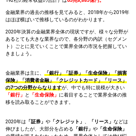
192社の経常収益の合計）は
65兆8,885億円。
金融業界の過去の推移を見てみると、2018年から2019年
はほぼ横ばいで推移しているのがわかります。
2020年決算の金融業界全体の現状ですが、様々な分野が
あるとても大きな業界なので、各分野の内訳（セグメン
ト）ごとに見ていくことで業界全体の市況を把握してい
きましょう。
金融業界は主に、
「銀行」「証券」「生命保険」「損害
保険」「消費者金融」「クレジットカード」「リース」
の7つの分野からなります
が、中でも特に規模が大きい
「銀行」
と
「生命保険」
に着目することで業界全体の推
移を読み取ることができます。
2020年は
「証券」
や
「クレジット」
、
「リース」
などは
伸びましたが、大部分を占める
「銀行」
や
「生命保険」