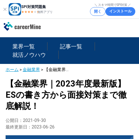
＼ スキマ時間でSPI対策 ／
SPI対策問題集
インストール
開く
★★★★
★
★
無料アプリ
業界一覧
記事一覧
就活ノウハウ
ホーム
>
金融業界
>
【金融業界｜2023年度最新版】ESの書き方から面接対策まで徹底解説！
【金融業界｜2023年度最新版】
ESの書き方から面接対策まで徹
底解説！
公開日：
2021-09-30
最終更新日：
2023-06-26