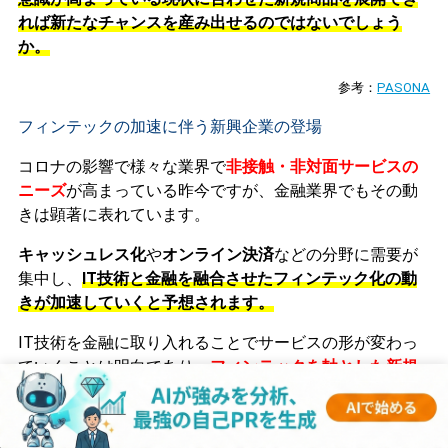
れば新たなチャンスを産み出せるのではないでしょう
か。
参考
：
PASONA
フィンテックの加速に伴う新興企業の登場
コロナの影響で様々な業界で
非接触・非対面サービスの
ニーズ
が高まっている昨今ですが、金融業界でもその動
きは顕著に表れています。
キャッシュレス化
や
オンライン決済
などの分野に需要が
集中し、
IT技術と金融を融合させたフィンテック化の動
きが加速していくと予想されます。
IT技術を金融に取り入れることでサービスの形が変わっ
ていくことは明白であり、
フィンテックを軸とした
新規
サービスを展開
する新興企業が今後金融業界の中で存在
感を強めて
行くことは容易に想像できます。