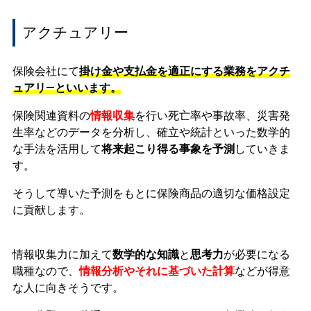
アクチュアリー
保険会社にて
掛け金や支払金を適正にする業務をアクチ
ュアリ―といいます。
保険関連資料の
情報収集
を行い死亡率や事故率、災害発
生率などのデータを分析し、確立や統計といった数学的
な手法を活用して
将来起こり得る事象を予測
していきま
す。
そうして導いた予測をもとに保険商品の適切な価格設定
に貢献します。
情報収集力に加えて
数学的な知識
と
思考力
が
必要になる
職種なので、
情報分析やそれに基づいた計算
などが得意
な人に向きそうです。