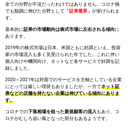
全ての分野が不況だったわけではありません。コロナ禍
でも順調に伸びた分野として
「証券業界」
が挙げられま
す。
基本的に
証券の市場動向は株式市場に左右される傾向
に
あります。
2019年の株式市場は日本、米国ともに好調といえ、投資
家の市場流入も多く見受けられた年でした。これに伴い
個人向けや機関向け、ネットなど各サービスで好調を記
録しました。
2020～2021年は対面でのサービスを主軸としている企業
にとっては厳しい現状もありましたが、一方で
ネット証
券などの店舗を持たない企業は伸びている傾向にありま
す。
コロナでの
下落相場を狙った新規顧客の流入
もあり、コ
ロナがむしろ追い風となった部分もあるようです。