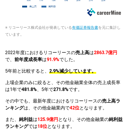
※ リコーリース株式会社が発表している
有価証券報告書
を元に集計し
ています。
2022年度におけるリコーリースの
売上高
は
2863.7億円
で、
前年度成長率
は
91.9%
でした。
5年前と比較すると、
2.9%減少しています。
上場企業のみに絞ると、その他金融業全体の売上成長率
は1年で
481.8%
、5年で
271.8%
です。
その中でも、最新年度におけるリコーリースの
売上高ラ
ンキング
は、その他金融業内で
42位
となります。
また、
純利益
は
125.9億円
となり、その他金融業の
純利益
ランキング
では
18位
となります。