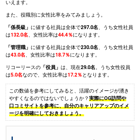
いえます。
また、役職別に女性比率をみてみましょう。
「係長級」
に値する社員は全体で
297.0名
、うち女性社員
は
132.0名
、女性比率は
44.4％
になります。
「管理職」
に値する社員は全体で
230.0名
、うち女性社員
は
43.0名
、女性比率は
18.7％
になります。
リコーリースの
「役員」
は、現在
29.0名
。うち女性役員
は
5.0名
なので、女性比率は
17.2％
となります。
この数値を参考にしてみると、活躍のイメージが湧き
やすくなるのではないでしょうか？
実際にOG訪問や
口コミサイトを参考に、自分のキャリアアップのイメ
ージを明確にしておきましょう。