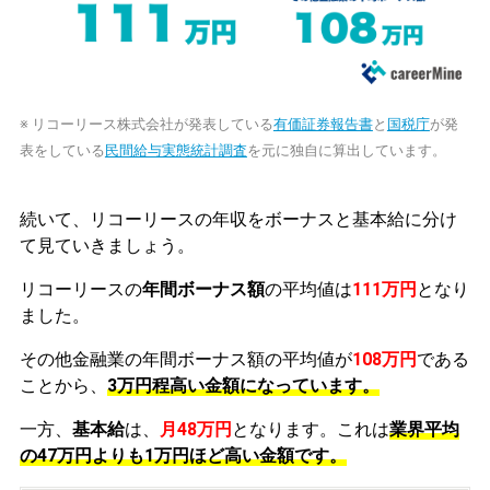
※ リコーリース株式会社が発表している
有価証券報告書
と
国税庁
が発
表をしている
民間給与実態統計調査
を元に独自に算出しています。
続いて、リコーリースの年収をボーナスと基本給に分け
て見ていきましょう。
リコーリースの
年間ボーナス額
の平均値は
111万円
となり
ました。
その他金融業の年間ボーナス額の平均値が
108万円
である
ことから、
3万円程高い金額になっています。
一方、
基本給
は、
月48万円
となります。これは
業界平均
の
47万円よりも1万円ほど高い金額です。