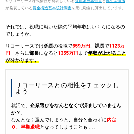
※ リコーリース株式会社が発表している
有価証券報告書
と
厚生労働省
が発表している
賃金構造基本統計調査
を元に独自に算出しています。
それでは、役職に就いた際の平均年収はいくらになるの
でしょうか。
リコーリースでは
係長
の役職で
859万円
、
課長
で
1123万
円
、さらに
部長
になると
1355万円
まで
年収が上がること
が分かります。
リコーリースとの相性をチェックし
よう
就活で、
企業選びをなんとなくで済ましていません
か？
。
なんとなく選んでしまうと、自分と合わずに
内定
０、早期退職
となってしまうことも……。