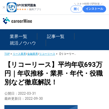
＼ スキマ時間でSPI対策 ／
SPI対策問題集
インストール
開く
★★★★
★
★
無料アプリ
業界一覧
記事一覧
就活ノウハウ
TOP
>
リース業界
/
金融業界
/
リコーリース
>
【リコーリース】平均年収693万円｜年収推移・業界・年代・役職別など徹底解説！
【リコーリース】平均年収693万
円｜年収推移・業界・年代・役職
別など徹底解説！
公開日：
2022-03-31
最終更新日：
2022-09-30