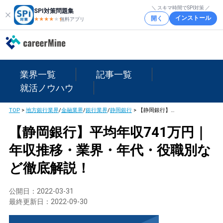
＼ スキマ時間でSPI対策 ／
SPI対策問題集
インストール
開く
★★★★
★
★
無料アプリ
業界一覧
記事一覧
就活ノウハウ
TOP
>
地方銀行業界
/
金融業界
/
銀行業界
/
静岡銀行
>
【静岡銀行】平均年収741万円｜年収推移・業界・年代・役職別など徹底解説！
【静岡銀行】平均年収741万円｜
年収推移・業界・年代・役職別な
ど徹底解説！
公開日：
2022-03-31
最終更新日：
2022-09-30