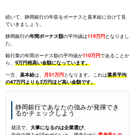
続いて、静岡銀行の年収をボーナスと基本給に分けて見
ていきましょう。
静岡銀行の
年間ボーナス額
の平均値は
119万円
となりまし
た。
銀行業の年間ボーナス額の平均値が
110万円
であることか
ら、
9万円程高い金額になっています。
一方、
基本給
は、
月51万円
となります。これは
業界平均
の
47万円よりも3万円ほど高い金額です。
静岡銀行であなたの強みが発揮でき
るかチェックしよう
就活で、
大事になるのは企業選び
。
自分の強みが活かせないと、残念ながら
選考落ちの