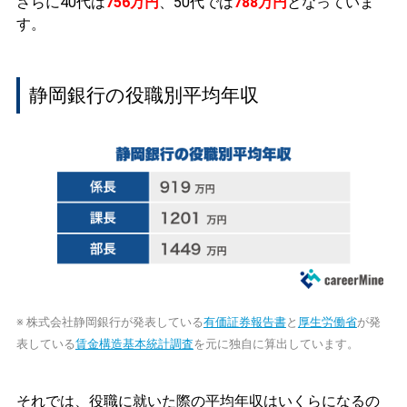
さらに40代は
756万円
、50代では
788万円
となっていま
す。
静岡銀行の役職別平均年収
※ 株式会社静岡銀行が発表している
有価証券報告書
と
厚生労働省
が発
表している
賃金構造基本統計調査
を元に独自に算出しています。
それでは、役職に就いた際の平均年収はいくらになるの