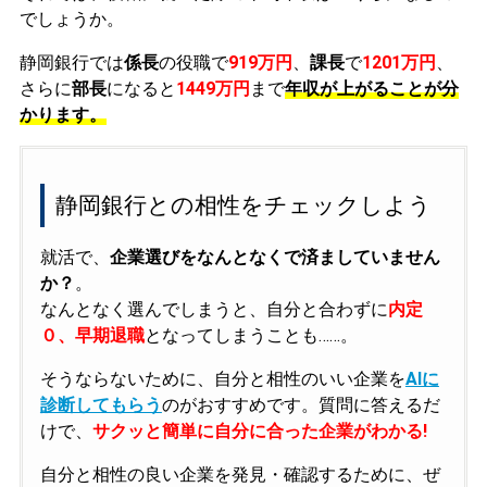
でしょうか。
静岡銀行では
係長
の役職で
919万円
、
課長
で
1201万円
、
さらに
部長
になると
1449万円
まで
年収が上がることが分
かります。
静岡銀行との相性をチェックしよう
就活で、
企業選びをなんとなくで済ましていません
か？
。
なんとなく選んでしまうと、自分と合わずに
内定
０、早期退職
となってしまうことも……。
そうならないために、自分と相性のいい企業を
AIに
診断してもらう
のがおすすめです。質問に答えるだ
けで、
サクッと簡単に自分に合った企業がわかる!
自分と相性の良い企業を発見・確認するために、ぜ