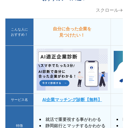
スクロール→
自分に合った企業を
こんな人に
おすすめ！
見つけたい！
AI企業マッチング診断【無料】
サービス名
就活で重要視する事がわかる
E
静岡銀行とマッチするかわかる
あ
特徴