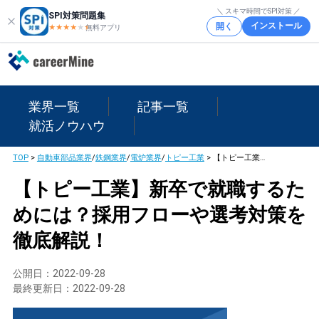
＼ スキマ時間でSPI対策 ／
SPI対策問題集
インストール
開く
★★★★
★
★
無料アプリ
業界一覧
記事一覧
就活ノウハウ
TOP
>
自動車部品業界
/
鉄鋼業界
/
電炉業界
/
トピー工業
>
【トピー工業】新卒で就職するためには？採用フローや選考対策を徹底解説！
【トピー工業】新卒で就職するた
めには？採用フローや選考対策を
徹底解説！
公開日：
2022-09-28
最終更新日：
2022-09-28