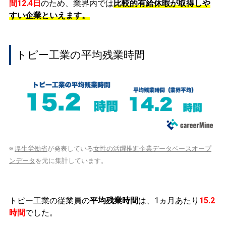
間12.4日
のため、業界内では
比較的有給休暇が取得しや
すい企業といえます。
トピー工業の平均残業時間
※
厚生労働省
が発表している
女性の活躍推進企業データベースオープ
ンデータ
を元に集計しています。
トピー工業の従業員の
平均残業時間
は、1ヵ月あたり
15.2
時間
でした。