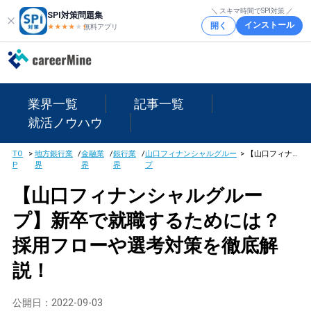
＼ スキマ時間でSPI対策 ／
SPI対策問題集
インストール
開く
★★★★
★
★
無料アプリ
業界一覧
記事一覧
就活ノウハウ
TO
>
地方銀行業
/
金融業
/
銀行業
/
山口フィナンシャルグルー
>
【山口フィナンシャルグループ】新卒で就職するためには？採用フローや選考対策を徹底解説！
P
界
界
界
プ
【山口フィナンシャルグルー
プ】新卒で就職するためには？
採用フローや選考対策を徹底解
説！
公開日：
2022-09-03