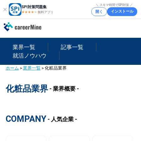
＼ スキマ時間でSPI対策 ／
SPI対策問題集
インストール
開く
★★★★
★
★
無料アプリ
業界一覧
記事一覧
就活ノウハウ
ホーム
>
業界一覧
>
化粧品業界
化粧品業界
- 業界概要 -
COMPANY
- 人気企業 -